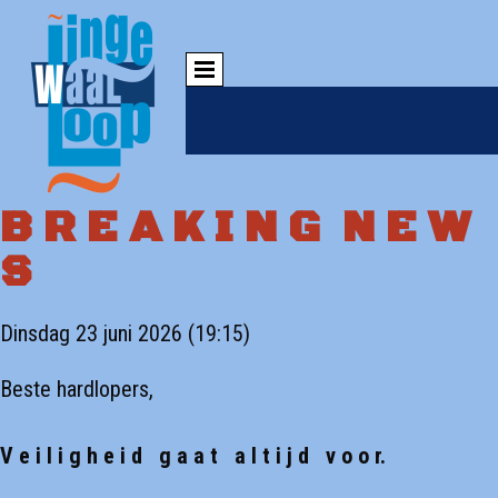
B R E A K I N G N E W
S
Dinsdag 23 juni 2026 (19:15)
Beste hardlopers,
V e i l i g h e i d g a a t a l t i j d v o o r.