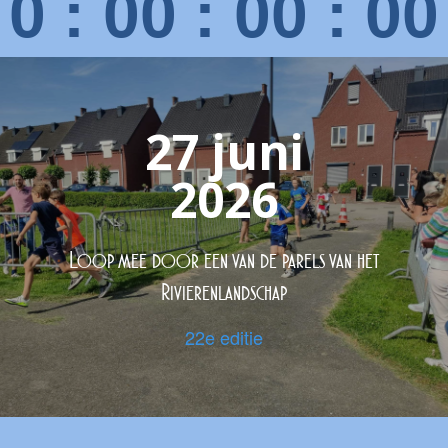
0
:
00
:
00
:
00
27 juni
2026
Loop mee door een van de parels van het
Rivierenlandschap
22e editie